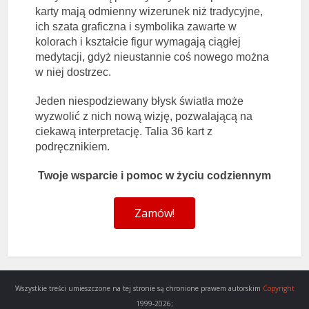
karty mają odmienny wizerunek niż tradycyjne,
ich szata graficzna i symbolika zawarte w
kolorach i kształcie figur wymagają ciągłej
medytacji, gdyż nieustannie coś nowego można
w niej dostrzec.
Jeden niespodziewany błysk światła może
wyzwolić z nich nową wizję, pozwalającą na
ciekawą interpretację. Talia 36 kart z
podręcznikiem.
Twoje wsparcie i pomoc w życiu codziennym
Zamów!
Wszystkie treści umieszczone na tej stronie są chronione prawem autorskim
Copyright
1999-2026;