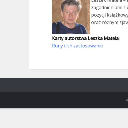
Leszek Matela – r
zagadnieniami z d
pozycji książkowy
oraz różnym zjaw
Karty autorstwa Leszka Matela:
Runy i ich zastosowanie
W