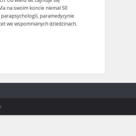
h. Od wielu lat zajmuje się
. Ma na swoim koncie niemal 50
i, parapsychologii, paramedycynie
et we wspomnianych dziedzinach.
6;