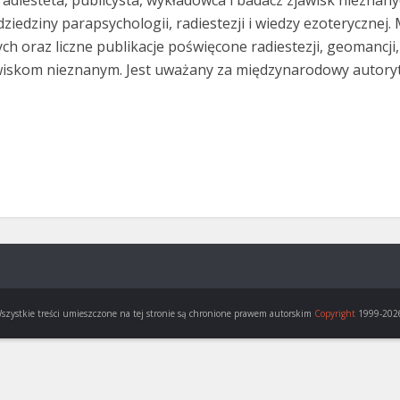
adiesteta, publicysta, wykładowca i badacz zjawisk nieznanyc
ziedziny parapsychologii, radiestezji i wiedzy ezoterycznej
ch oraz liczne publikacje poświęcone radiestezji, geomancj
iskom nieznanym. Jest uważany za międzynarodowy autoryt
szystkie treści umieszczone na tej stronie są chronione prawem autorskim
Copyright
1999-202